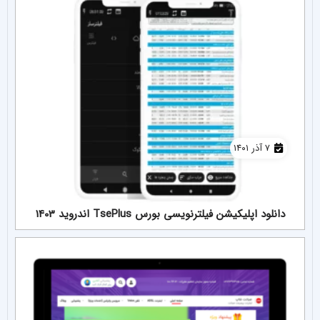
۷ آذر ۱۴۰۱
دانلود اپلیکیشن فیلترنویسی بورس TsePlus اندروید 1403