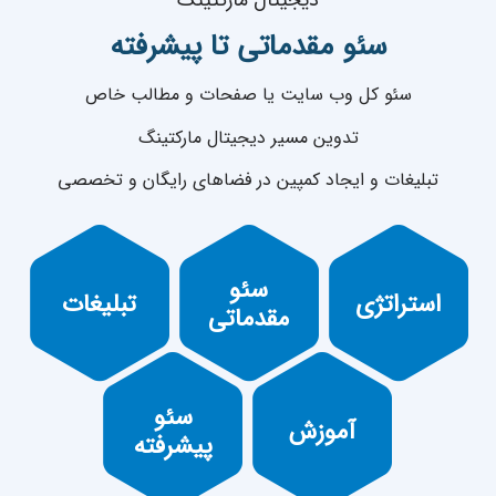
دیجیتال مارکتینگ
سئو مقدماتی تا پیشرفته
سئو کل وب سایت یا صفحات و مطالب خاص
تدوین مسیر دیجیتال مارکتینگ
تبلیغات و ایجاد کمپین در فضاهای رایگان و تخصصی
تدوین
سئو
استراتژی
مقرون به
تبلیغ محصول
استراتژی
تبلیغات
محتوایی
صرفه
یا برند
مقدماتی
مناسب بعد از
طراحی
ارائه آموزش
سئو
پیشی گرفتن
های مقدماتی
آموزش
از رقبا
پیشرفته
برای مشتریان