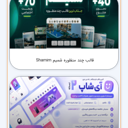
قالب چند منظوره شمیم Shamim