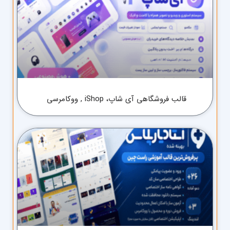
قالب فروشگاهی آی شاپ، iShop , ووکامرسی