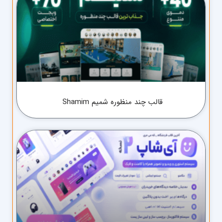
قالب چند منظوره شمیم Shamim