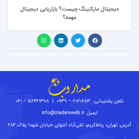
دیجیتال مارکتینگ چیست؟ بازاریابی دیجیتال
مهمه؟
تلفن پشتیبانی: ۲۰۲۰۶۸۳ – ۰۹۳۹ | ۵۶۴۲۱۳۷۸ – ۰۲۱
ایمیل: info@madareweb.ir
آدرس: تهران، رباط‌کریم، تقی‌آباد انتهای خیابان شهدا پلاک ۲۸۴