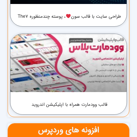
طراحی سایت با قالب سون
، پوسته چندمنظوره The7
قالب وودمارت همراه با اپلیکیشن اندروید
افزونه های وردپرس