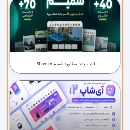
قالب چند منظوره شمیم Shamim