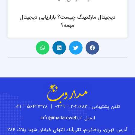
دیجیتال مارکتینگ چیست؟ بازاریابی دیجیتال
مهمه؟
تلفن پشتیبانی: ۲۰۲۰۶۸۳ – ۰۹۳۹ | ۵۶۴۲۱۳۷۸ – ۰۲۱
ایمیل: info@madareweb.ir
آدرس: تهران، رباط‌کریم، تقی‌آباد انتهای خیابان شهدا پلاک ۲۸۴