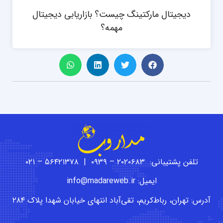
دیجیتال مارکتینگ چیست؟ بازاریابی دیجیتال
مهمه؟
تلفن پشتیبانی: ۲۰۲۰۶۸۳ – ۰۹۳۹ | ۵۶۴۲۱۳۷۸ – ۰۲۱
ایمیل: info@madareweb.ir
آدرس: تهران، رباط‌کریم، تقی‌آباد انتهای خیابان شهدا پلاک ۲۸۴