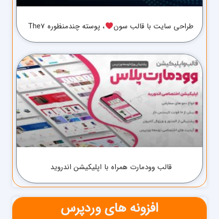
طراحی سایت با قالب سون
، پوسته چندمنظوره The7
قالب وودمارت همراه با اپلیکیشن اندروید
افزونه های وردپرس