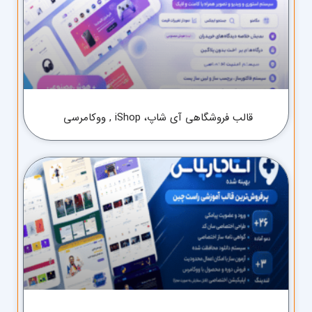
قالب فروشگاهی آی شاپ، iShop , ووکامرسی