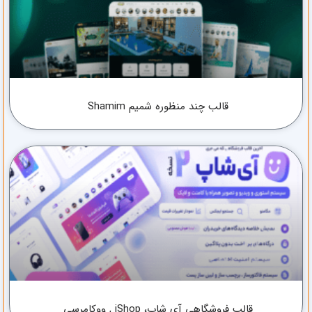
قالب چند منظوره شمیم Shamim
قالب فروشگاهی آی شاپ، iShop , ووکامرسی