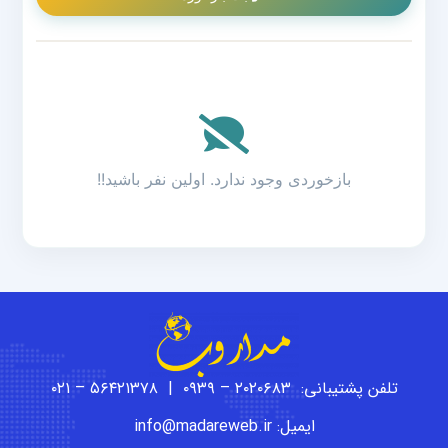
بازخوردی وجود ندارد. اولین نفر باشید!!
تلفن پشتیبانی: ۲۰۲۰۶۸۳ – ۰۹۳۹ | ۵۶۴۲۱۳۷۸ – ۰۲۱
ایمیل: info@madareweb.ir