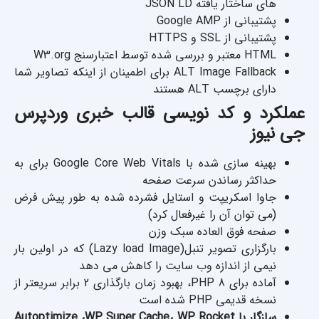
های ساختار یافته JSON LD
پشتیبانی از Google AMP
پشتیبانی از SSL و HTTPS
HTML معتبر و بررسی شده توسط اعتبارسنج W3.org
ALT Image Fallback برای اطمینان از اینکه تصاویر شما
دارای برچسب ALT هستند
عملکرد و کد نویسی قالب خبری وردپرس
جی نیوز
بهینه سازی شده با Google Core Web Vitals برای به
حداکثر رساندن سرعت صفحه
جاوا اسکریپت و استایل فشرده شده به طور پیش فرض
(می توان آن را غیرفعال کرد)
صفحه فوق العاده سبک وزن
بارگزاری تصویر تنبل(Lazy load Image) که در اولین بار
نیمی از اندازه وب سایت را کاهش می دهد
آماده برای PHP 8، بهبود زمان بارگذاری 2 برابر سریعتر از
نسخه قدیمی PHP شده است
سازگار با Autoptimize ،WP Super Cache، WP Rocket