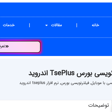
خانه
مقالات
خدمات
تعر
 TsePlus اندروید
سی با موبایل
,
فیلترنویسی بورس
,
نرم افزار tseplus اندروید
توضیحات