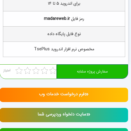
برای اندروید ۵ تا ۱۴
رمز فایل
madareweb.ir
نوع فایل پایگاه داده
مخصوص
نرم افزار اندروید TsePlus
امتیاز
سفارش پروژه مشابه
فرم درخواست خدمات وب
سایت دلخواه وردپرسی شما