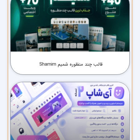
قالب چند منظوره شمیم Shamim