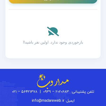
بازخوردی وجود ندارد. اولین نفر باشید!!
تلفن پشتیبانی: ۲۰۲۰۶۸۳ – ۰۹۳۹ | ۵۶۴۲۱۳۷۸ – ۰۲۱
ایمیل: info@madareweb.ir